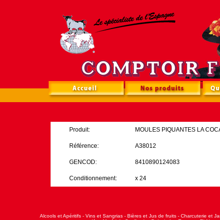
Produit:
MOULES PIQUANTES LA COCA
Référence:
A38012
GENCOD:
8410890124083
Conditionnement:
x 24
Alcools et Apéritifs
-
Vins et Sangrias
-
Bières et Jus de fruits
-
Charcuterie et J