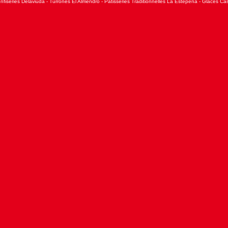
nfiseries Delaviuda
-
Turrones El Almendro
-
Patisseries Traditionnelles La Estepeña
-
Glaces Cas