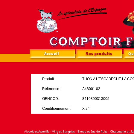
Produit:
THON A L'ESCABECHE LA COCA
Référence:
A48001 02
GENCOD:
8410890313005
Conditionnement:
X 24
Alcools et Apéritifs
-
Vins et Sangrias
-
Bières et Jus de fruits
-
Charcuterie et J