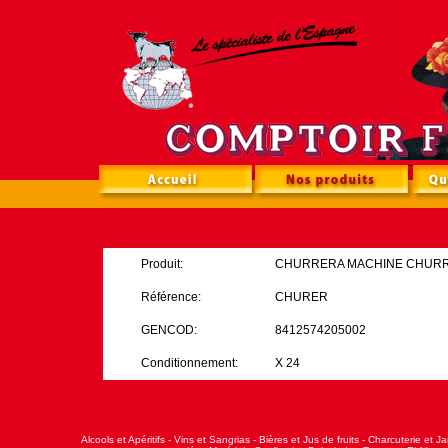
Produit:
CHURRERA MACHINE CHUR
Référence:
CHURER
GENCOD:
8412574205002
Conditionnement:
X 24
Alcools et Apéritifs
-
Vins et Sangrias
-
Bières et Jus de fruits
-
Charcuterie et J