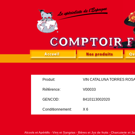
Produit:
VIN CATALUNA TORRES ROS
Référence:
V00033
GENCOD:
8410113002020
Conditionnement:
X 6
Alcools et Apéritifs
-
Vins et Sangrias
-
Bières et Jus de fruits
-
Charcuterie et J