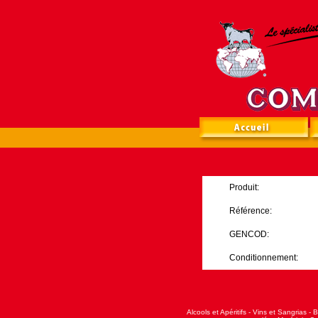
Produit:
Référence:
GENCOD:
Conditionnement:
Alcools et Apéritifs
-
Vins et Sangrias
-
B