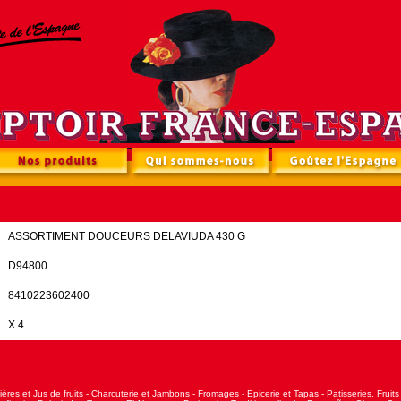
ASSORTIMENT DOUCEURS DELAVIUDA 430 G
D94800
8410223602400
X 4
ières et Jus de fruits
-
Charcuterie et Jambons
-
Fromages
-
Epicerie et Tapas
-
Patisseries, Fruit