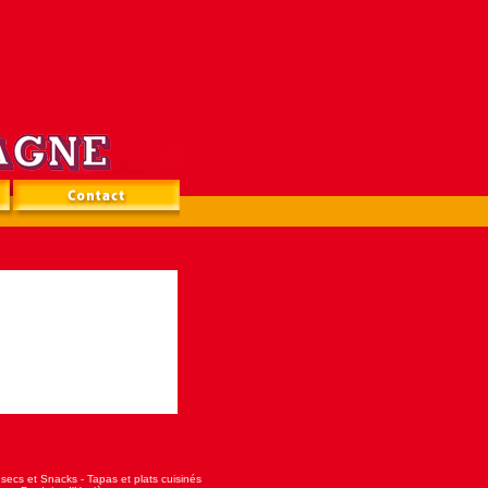
s secs et Snacks
-
Tapas et plats cuisinés