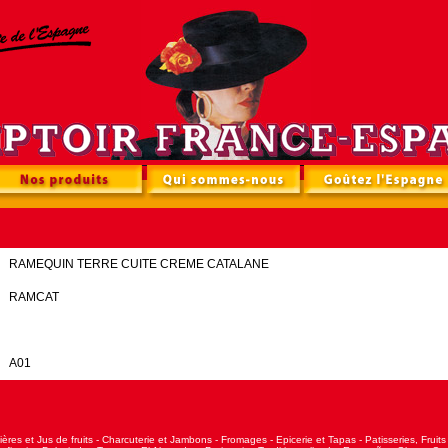
RAMEQUIN TERRE CUITE CREME CATALANE
RAMCAT
A01
ières et Jus de fruits
-
Charcuterie et Jambons
-
Fromages
-
Epicerie et Tapas
-
Patisseries, Fruit