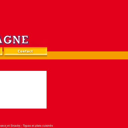
s secs et Snacks
-
Tapas et plats cuisinés