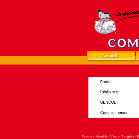
Produit:
Référence:
GENCOD:
Conditionnement:
Alcools et Apéritifs
-
Vins et Sangrias
-
B